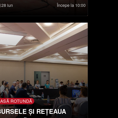
EUROPEANĂ
28 iun
Începe la 10:00
ASĂ ROTUNDĂ
BURSELE ȘI REȚEAUA