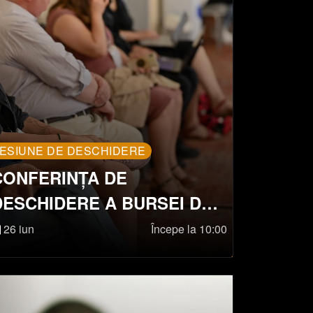
ESIUNE DE DESCHIDERE
CONFERINȚA DE
DESCHIDERE A BURSEI DE
SPECTACOLE DE LA SIBIU
26 iun
Începe la 10:00