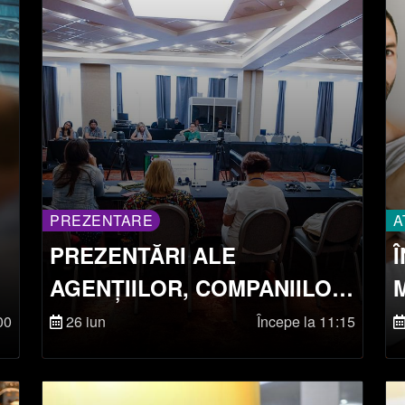
PREZENTARE
A
PREZENTĂRI ALE
AGENȚIILOR, COMPANIILOR
ȘI ARTIȘTILOR
00
26 iun
Începe la 11:15
INDEPENDENȚI