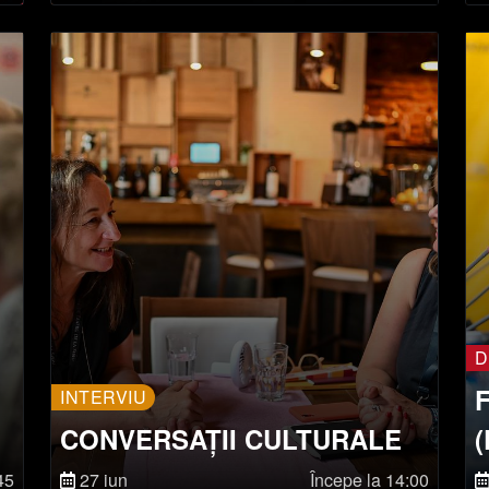
D
INTERVIU
CONVERSAȚII CULTURALE
R
45
27 iun
Începe la 14:00