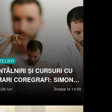
TELIER
ÎNTÂLNIRI ȘI CURSURI CU
MARI COREGRAFI: SIMON
MAYER
26 iun
Începe la 14:00