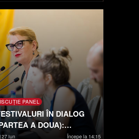
CURATORILOR
ISCUȚIE PANEL
FESTIVALURI ÎN DIALOG
(PARTEA A DOUA):
MODELAREA SOCIETĂȚILOR
27 iun
Începe la 14:15