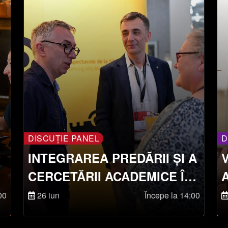
DISCUȚIE PANEL
D
INTEGRAREA PREDĂRII ȘI A
CERCETĂRII ACADEMICE ÎN
PRACTICA SPECTACOLULUI
00
26 iun
Începe la 14:00