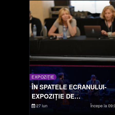
EXPOZIȚIE
ÎN SPATELE ECRANULUI-
EXPOZIȚIE DE
ECHIPAMENTE ȘI
27 iun
Începe la 09:
TEHNOLOGII DIN CULISE