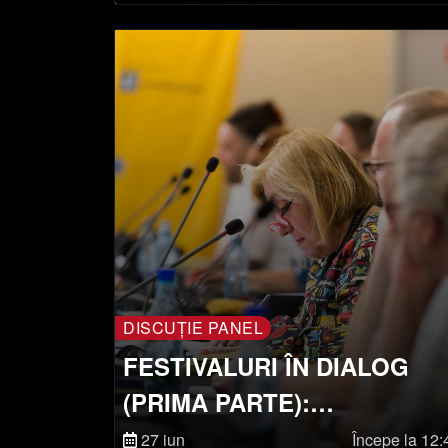
DISCUȚIE PANEL
FESTIVALURI ÎN DIALOG
(PRIMA PARTE):
MODELAREA SOCIETĂȚILO
27 iun
Începe la 12: