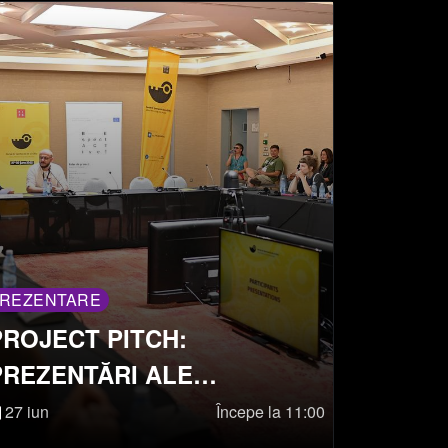
REZENTARE
PROJECT PITCH:
PREZENTĂRI ALE
MANAGERILOR CULTURALI,
27 iun
Începe la 11:00
PROGRAMATORILOR ȘI