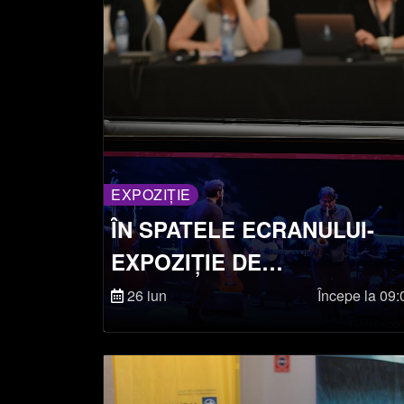
EXPOZIȚIE
ÎN SPATELE ECRANULUI-
EXPOZIȚIE DE
ECHIPAMENTE ȘI
26 iun
Începe la 09:
TEHNOLOGII DIN CULISE