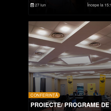
DIGITALIZĂRII ÎN INDUSTRI
27 iun
Începe la 15:
ARTELOR SPECTACOLULUI
CONFERINȚĂ
PROIECTE/ PROGRAME DE