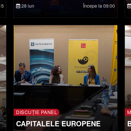
A
ECHIPAMENTE ȘI
15
28 iun
Începe la 09:00
TEHNOLOGII DIN CULISE
DISCUȚIE PANEL
M
CAPITALELE EUROPENE