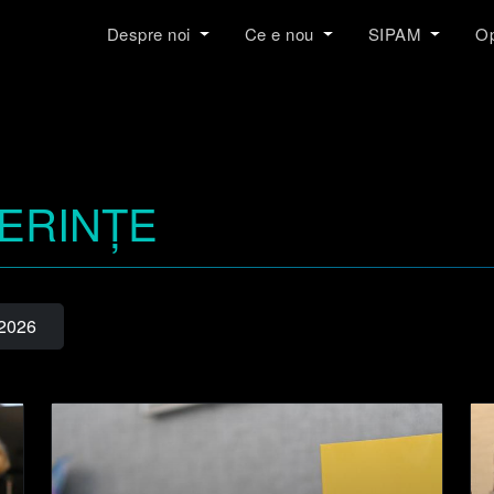
Despre noi
Ce e nou
SIPAM
Op
ERINȚE
2026