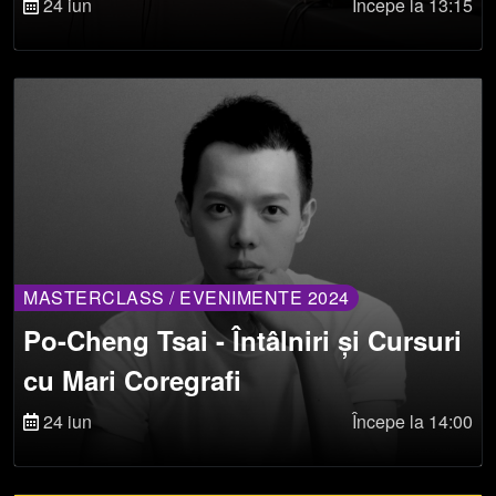
Culturală
24 iun
Începe la 13:15
MASTERCLASS / EVENIMENTE 2024
Po-Cheng Tsai - Întâlniri și Cursuri
cu Mari Coregrafi
24 iun
Începe la 14:00