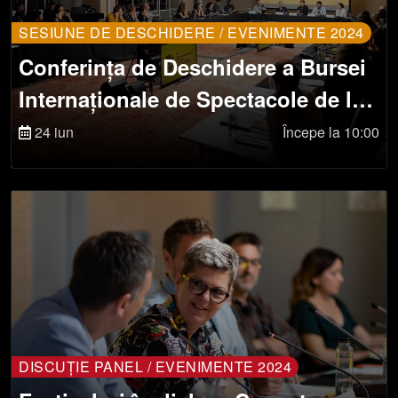
SESIUNE DE DESCHIDERE / EVENIMENTE 2024
Conferința de Deschidere a Bursei
Internaționale de Spectacole de la
Sibiu
24 iun
Începe la 10:00
DISCUȚIE PANEL / EVENIMENTE 2024