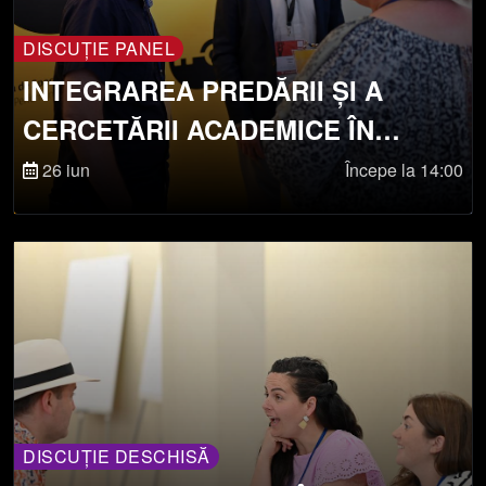
DISCUȚIE PANEL
INTEGRAREA PREDĂRII ȘI A
CERCETĂRII ACADEMICE ÎN
PRACTICA SPECTACOLULUI
26 iun
Începe la 14:00
DISCUȚIE DESCHISĂ