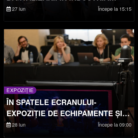
ARTELOR SPECTACOLULUI
27 iun
Începe la 15:15
EXPOZIȚIE
ÎN SPATELE ECRANULUI-
EXPOZIȚIE DE ECHIPAMENTE ȘI
TEHNOLOGII DIN CULISE
28 iun
Începe la 09:00