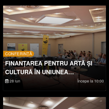
CONFERINȚĂ
FINANȚAREA PENTRU ARTĂ ȘI
CULTURĂ ÎN UNIUNEA
EUROPEANĂ
28 iun
Începe la 10:00