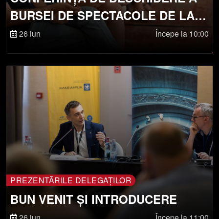
BURSEI DE SPECTACOLE DE LA
SIBIU
26 iun
Începe la 10:00
PREZENTĂRILE DELEGAȚILOR
BUN VENIT ȘI INTRODUCERE
26 iun
Începe la 11:00