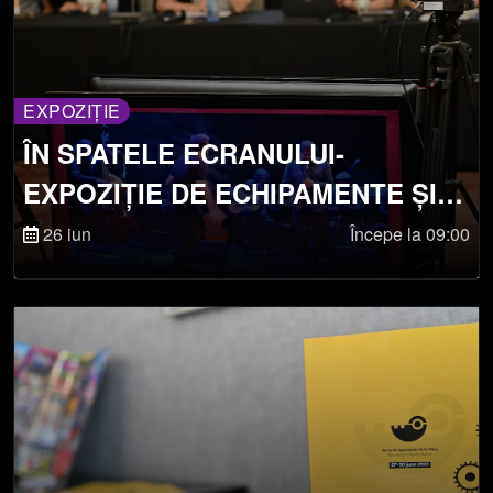
EXPOZIȚIE
ÎN SPATELE ECRANULUI-
EXPOZIȚIE DE ECHIPAMENTE ȘI
TEHNOLOGII DIN CULISE
26 iun
Începe la 09:00