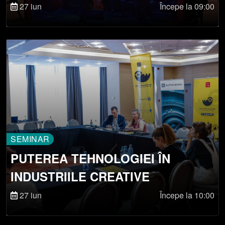
TEHNOLOGII DIN CULISE
27 iun
Începe la 09:00
SEMINAR
PUTEREA TEHNOLOGIEI ÎN
INDUSTRIILE CREATIVE
27 iun
Începe la 10:00