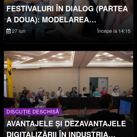
FESTIVALURI ÎN DIALOG (PARTEA
A DOUA): MODELAREA
SOCIETĂȚILOR PRIN
27 iun
Începe la 14:15
ÎMPĂRTĂȘIREA ARTEI
DISCUȚIE DESCHISĂ
AVANTAJELE ȘI DEZAVANTAJELE
DIGITALIZĂRII ÎN INDUSTRIA