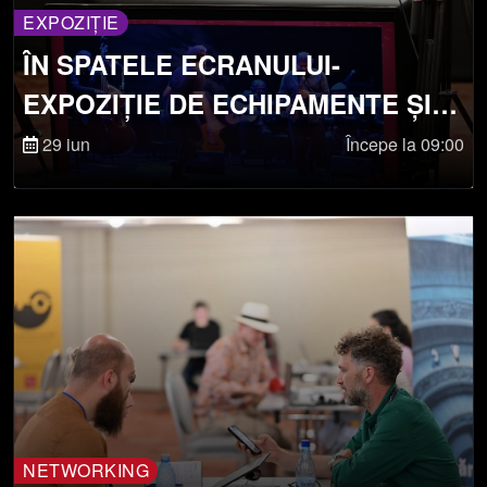
EXPOZIȚIE
ÎN SPATELE ECRANULUI-
EXPOZIȚIE DE ECHIPAMENTE ȘI
TEHNOLOGII DIN CULISE
29 iun
Începe la 09:00
NETWORKING