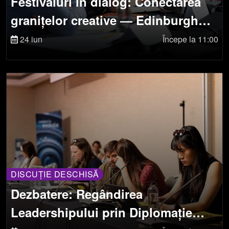
Festivaluri în dialog: Conectarea
granițelor creative — Edinburgh
Festival Fringe, Scotland, Festival
24 iun
Începe la 11:00
Off Avignon, France și FITS,
România
DISCUȚIE DESCHISĂ
Dezbatere: Regândirea
Leadershipului prin Diplomație