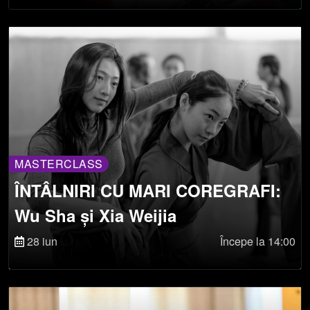
GÂNDIRE "GLOCAL" - PRIM-PLAN:
TEATRUL NAȚIONAL DIN BRITANIA
MASTERCLASS
ÎNTÂLNIRI CU MARI COREGRAFI:
Wu Sha și Xia Weijia
28 iun
Începe la 14:00