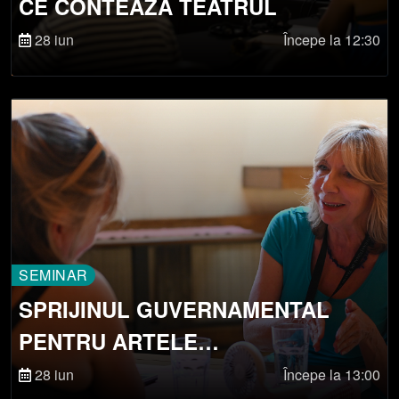
CE CONTEAZĂ TEATRUL
28 iun
Începe la 12:30
SEMINAR
SPRIJINUL GUVERNAMENTAL
PENTRU ARTELE
SPECTACOLULUI ÎN FRANȚA.
28 iun
Începe la 13:00