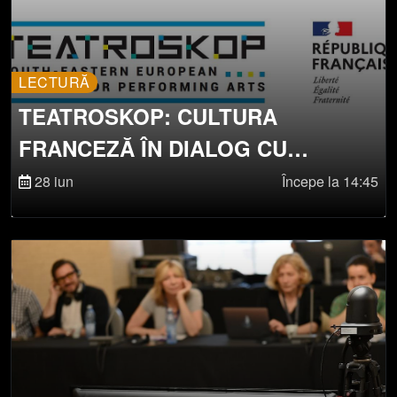
LECTURĂ
TEATROSKOP: CULTURA
FRANCEZĂ ÎN DIALOG CU
EUROPA CENTRALĂ ȘI DE EST
28 iun
Începe la 14:45