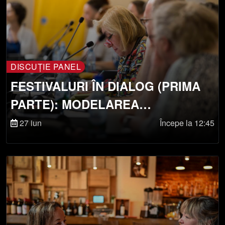
DISCUȚIE PANEL
FESTIVALURI ÎN DIALOG (PRIMA
PARTE): MODELAREA
SOCIETĂȚILOR PRIN SCHIMBUL
27 iun
Începe la 12:45
DE ARTĂ