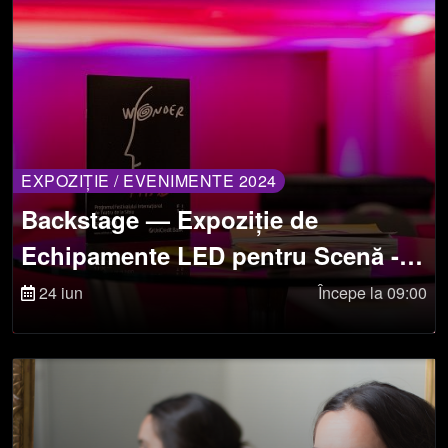
EXPOZIȚIE / EVENIMENTE 2024
Backstage — Expoziție de
Echipamente LED pentru Scenă -
Ziua 1
24 iun
Începe la 09:00