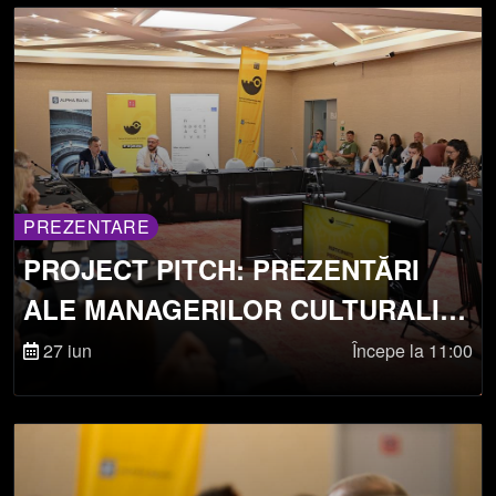
PREZENTARE
PROJECT PITCH: PREZENTĂRI
ALE MANAGERILOR CULTURALI,
PROGRAMATORILOR ȘI
27 iun
Începe la 11:00
CURATORILOR