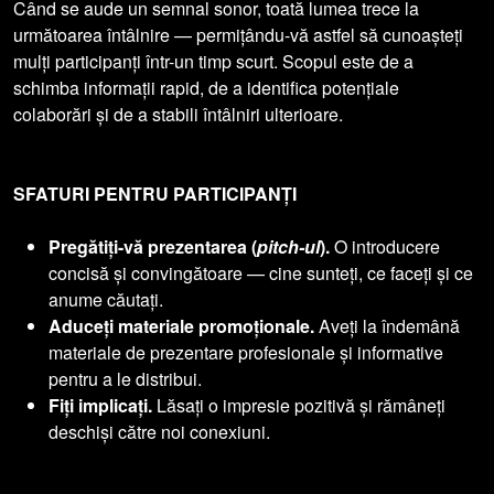
Când se aude un semnal sonor, toată lumea trece la
următoarea întâlnire — permițându-vă astfel să cunoașteți
mulți participanți într-un timp scurt. Scopul este de a
schimba informații rapid, de a identifica potențiale
colaborări și de a stabili întâlniri ulterioare.
SFATURI PENTRU PARTICIPANȚI
Pregătiți-vă prezentarea (
pitch-ul
).
O introducere
concisă și convingătoare — cine sunteți, ce faceți și ce
anume căutați.
Aduceți materiale promoționale.
Aveți la îndemână
materiale de prezentare profesionale și informative
pentru a le distribui.
Fiți implicați.
Lăsați o impresie pozitivă și rămâneți
deschiși către noi conexiuni.