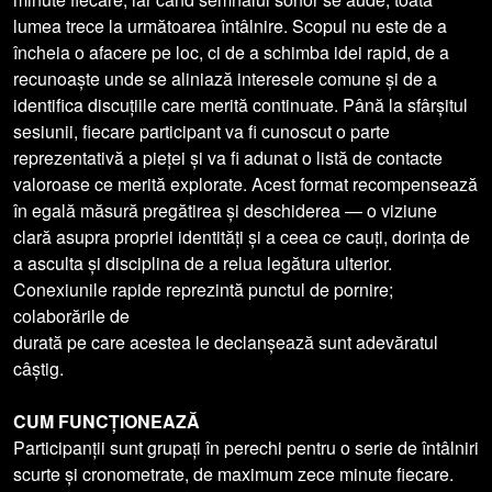
lumea trece la următoarea întâlnire. Scopul nu este de a
încheia o afacere pe loc, ci de a schimba idei rapid, de a
recunoaște unde se aliniază interesele comune și de a
identifica discuțiile care merită continuate. Până la sfârșitul
sesiunii, fiecare participant va fi cunoscut o parte
reprezentativă a pieței și va fi adunat o listă de contacte
valoroase ce merită explorate. Acest format recompensează
în egală măsură pregătirea și deschiderea — o viziune
clară asupra propriei identități și a ceea ce cauți, dorința de
a asculta și disciplina de a relua legătura ulterior.
Conexiunile rapide reprezintă punctul de pornire;
colaborările de
durată pe care acestea le declanșează sunt adevăratul
câștig.
CUM FUNCȚIONEAZĂ
Participanții sunt grupați în perechi pentru o serie de întâlniri
scurte și cronometrate, de maximum zece minute fiecare.