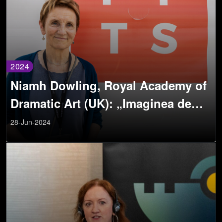
2024
Niamh Dowling, Royal Academy of
Dramatic Art (UK): „Imaginea de
ansamblu pentru educația formală
28-Jun-2024
este că aceasta stimulează
imaginația, gândirea creativă și
gândirea inovatoare.”