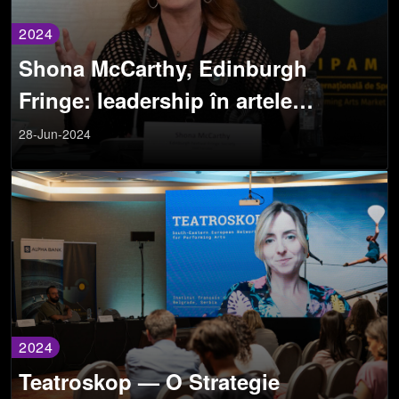
2024
Shona McCarthy, Edinburgh
Fringe: leadership în artele
spectacolului la Festivalul
28-Jun-2024
Internațional de Teatru de la Sibiu
2024
Teatroskop — O Strategie