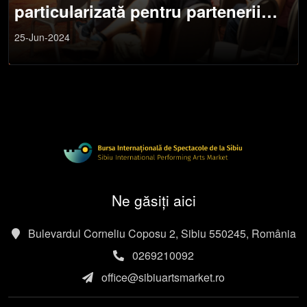
particularizată pentru partenerii
regionali
25-Jun-2024
Ne găsiți aici
Bulevardul Corneliu Coposu 2, Sibiu 550245, România
0269210092
office@sibiuartsmarket.ro